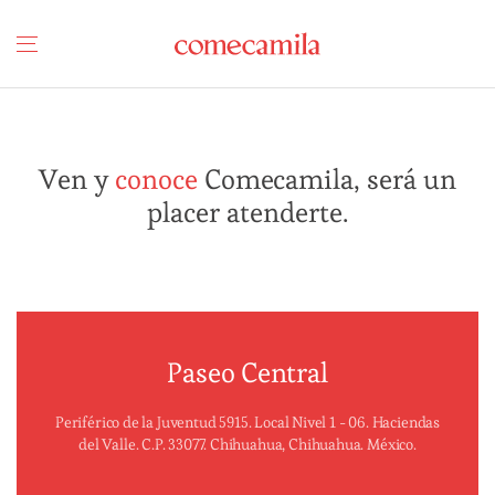
Ven y
conoce
Comecamila, será un
placer atenderte.
Paseo Central
Periférico de la Juventud 5915. Local Nivel 1 - 06. Haciendas
del Valle. C.P. 33077. Chihuahua, Chihuahua. México.